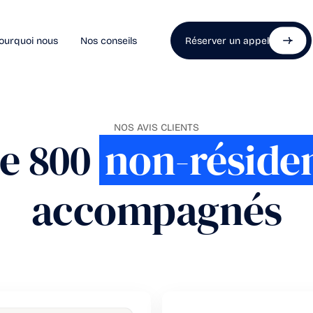
ourquoi nous
Nos conseils
Réserver un appel
NOS AVIS CLIENTS
e 800
non-réside
accompagnés