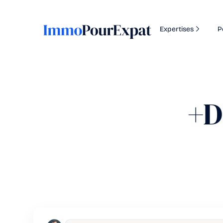
Expertises
P
+D